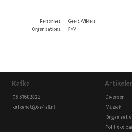
Personnes:
Geert Wilders
Organisations:
PVV
Kafka
Artikele
06 51682822
Diversen
kafkanet@xs4all.nl
Muziek
Organisatie
Politieke pa