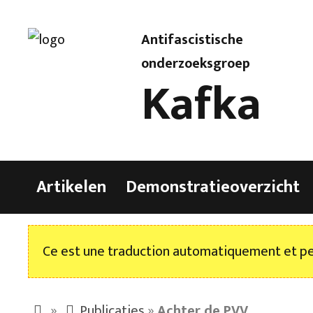
Antifascistische
onderzoeksgroep
Kafka
Artikelen
Demonstratieoverzicht
Ce est une traduction automatiquement et peu
»
Publicaties
»
Achter de PVV