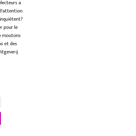
électeurs a
 d'attention
 inquiètent?
r pour le
 de moutons
ns et des
itgeverij