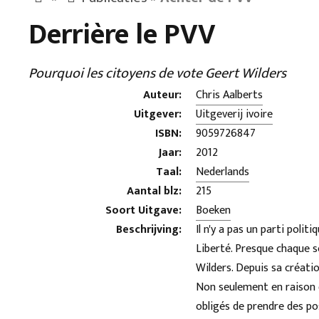
Derrière le PVV
Pourquoi les citoyens de vote Geert Wilders
Auteur:
Chris Aalberts
Uitgever:
Uitgeverij ivoire
ISBN:
9059726847
Jaar:
2012
Taal:
Nederlands
Aantal blz:
215
Soort Uitgave:
Boeken
Beschrijving:
Il n'y a pas un parti polit
Liberté. Presque chaque se
Wilders. Depuis sa créatio
Non seulement en raison de
obligés de prendre des pos