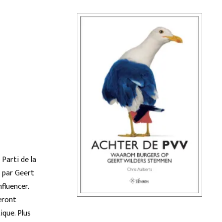
 Parti de la
s par Geert
nfluencer.
seront
ique. Plus