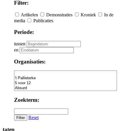
Filter:
Artikelen
Demonstraties
Kroniek
In de
media
Publicaties
Periode:
tussen
en
Organisaties:
Zoekterm:
Reset
ltaten