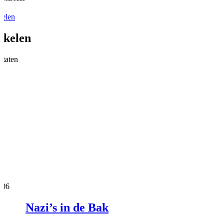
kelen
ikelen
ltaten
 '06
Nazi’s in de Bak