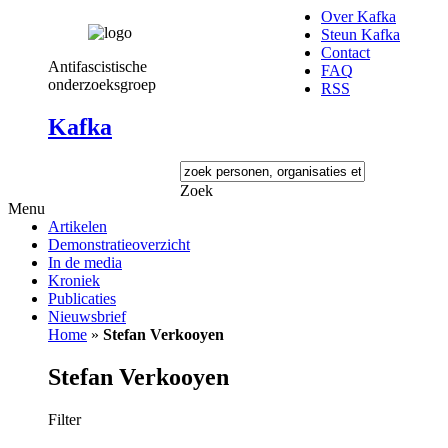
Over Kafka
Steun Kafka
Contact
Antifascistische
FAQ
onderzoeksgroep
RSS
Kafka
Zoek
Menu
Artikelen
Demonstratieoverzicht
In de media
Kroniek
Publicaties
Nieuwsbrief
Home
»
Stefan Verkooyen
Stefan Verkooyen
Filter