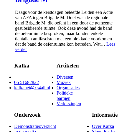
Daags voor de kerstdagen beleefde Leiden een Actie
van AFA tegen Brigade M. Doel was de regionale
band Brigade M, die oefent in een door de gemeente
gesubsi­dieerde ruimte. Ook deze avond had de band
de oefenruimte besproken, maar konden enkele
tientallen antifascisten met een blokkade voorkomen
dat de band de oefenruimte kon betreden. Wat…
Lees
verder
Kafka
Artikelen
Diversen
06 51682822
Muziek
kafkanet@xs4all.nl
Organisaties
Politieke
partijen
Verkiezingen
Onderzoek
Informatie
Demonstratieoverzicht
Over Kafka
In de media
Steun Kafka