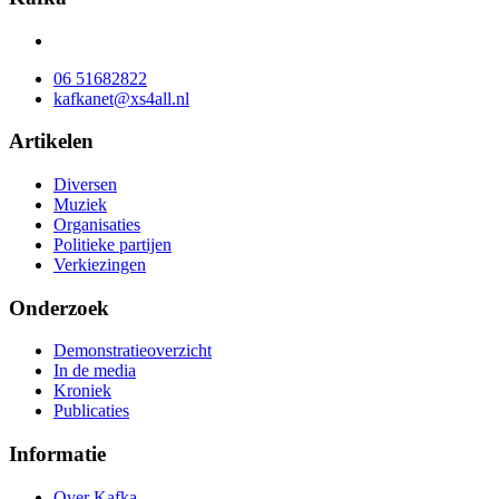
06 51682822
kafkanet@xs4all.nl
Artikelen
Diversen
Muziek
Organisaties
Politieke partijen
Verkiezingen
Onderzoek
Demonstratieoverzicht
In de media
Kroniek
Publicaties
Informatie
Over Kafka