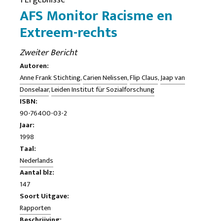
1 Ergebnisse
AFS Monitor Racisme en
Extreem-rechts
Zweiter Bericht
Autoren:
Anne Frank Stichting
,
Carien Nelissen
,
Flip Claus
,
Jaap van
Donselaar
,
Leiden Institut für Sozialforschung
ISBN:
90-76400-03-2
Jaar:
1998
Taal:
Nederlands
Aantal blz:
147
Soort Uitgave:
Rapporten
Beschrijving: