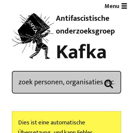
Menu
Antifascistische
Artikelen
onderzoeksgroep
Kafka
Demonstratieoverzicht
In de media
Kroniek
Publicaties
Dies ist eine automatische
Nieuwsbrief
Übersetzung , und kann Fehler