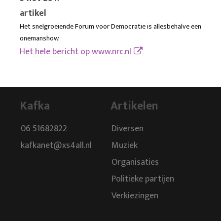
artikel
Het snelgroeiende Forum voor Democratie is allesbehalve een
onemanshow.
Het hele bericht op
www.nrc.nl
Kafka
Artikelen
06 51682822
Diversen
kafkanet@xs4all.nl
Muziek
Organisaties
Politieke partijen
Verkiezingen