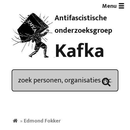
Menu
Antifascistische
Artikelen
onderzoeksgroep
Kafka
Demonstratieoverzicht
In de media
Kroniek
Publicaties
»
Edmond Fokker
Nieuwsbrief