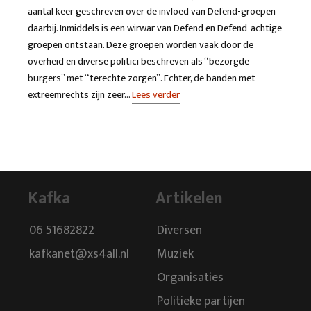
aantal keer geschreven over de invloed van Defend-groepen
daarbij. Inmiddels is een wirwar van Defend en Defend-achtige
groepen ontstaan. Deze groepen worden vaak door de
overheid en diverse politici beschreven als “bezorgde
burgers” met “terechte zorgen”. Echter, de banden met
extreemrechts zijn zeer…
Lees verder
Kafka
Artikelen
06 51682822
Diversen
kafkanet@xs4all.nl
Muziek
Organisaties
Politieke partijen