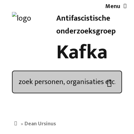
Menu
Antifascistische
Artikelen
onderzoeksgroep
Kafka
Demonstratieoverzicht
In de media
Kroniek
Publicaties
»
Dean Ursinus
Nieuwsbrief