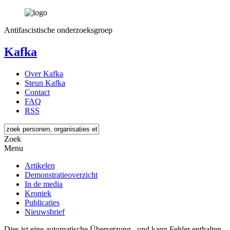
Antifascistische onderzoeksgroep
Kafka
Over Kafka
Steun Kafka
Contact
FAQ
RSS
Zoek
Menu
Artikelen
Demonstratieoverzicht
In de media
Kroniek
Publicaties
Nieuwsbrief
Dies ist eine automatische Übersetzung , und kann Fehler enthalten.