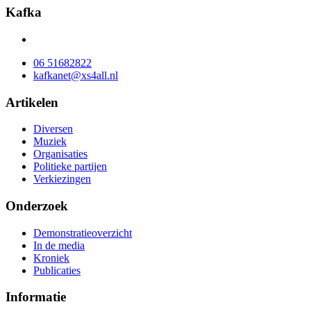
Kafka
06 51682822
kafkanet@xs4all.nl
Artikelen
Diversen
Muziek
Organisaties
Politieke partijen
Verkiezingen
Onderzoek
Demonstratieoverzicht
In de media
Kroniek
Publicaties
Informatie