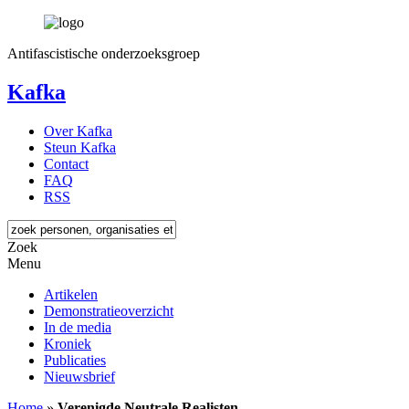
Antifascistische onderzoeksgroep
Kafka
Over Kafka
Steun Kafka
Contact
FAQ
RSS
Zoek
Menu
Artikelen
Demonstratieoverzicht
In de media
Kroniek
Publicaties
Nieuwsbrief
Home
»
Verenigde Neutrale Realisten