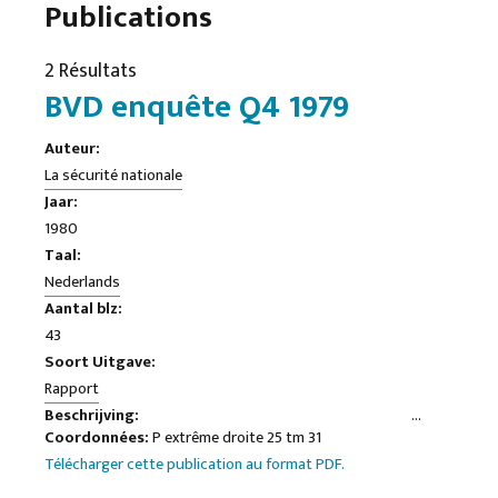
Publications
2 Résultats
BVD enquête Q4 1979
Auteur:
La sécurité nationale
Jaar:
1980
Taal:
Nederlands
Aantal blz:
43
Soort Uitgave:
Rapport
Beschrijving:
Coordonnées:
P extrême droite 25 tm 31
FRONT NATIONAL DE LA JEUNESSE
Télécharger cette publication au format PDF.
Le Front National de la Jeunesse (NJF) a commencé à la mi-