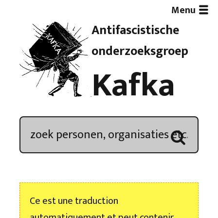
Menu
Antifascistische
Artikelen
onderzoeksgroep
Kafka
Demonstratieoverzicht
In de media
Kroniek
Publicaties
Ce est une traduction
Nieuwsbrief
automatiquement et peut contenir