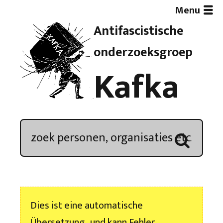
Menu
Antifascistische
Artikelen
onderzoeksgroep
Kafka
Demonstratieoverzicht
In de media
Kroniek
Publicaties
Dies ist eine automatische
Nieuwsbrief
Übersetzung , und kann Fehler