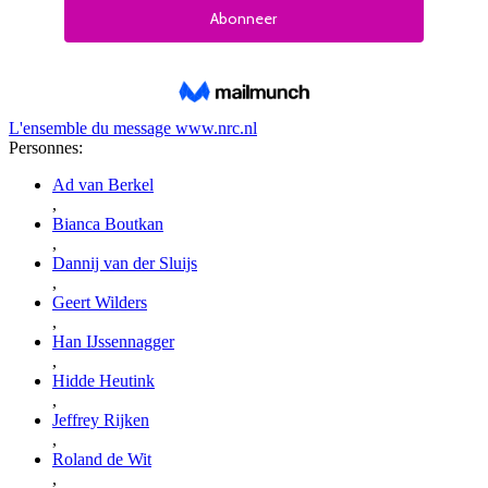
L'ensemble du message
www.nrc.nl
Personnes:
Ad van Berkel
,
Bianca Boutkan
,
Dannij van der Sluijs
,
Geert Wilders
,
Han IJssennagger
,
Hidde Heutink
,
Jeffrey Rijken
,
Roland de Wit
,