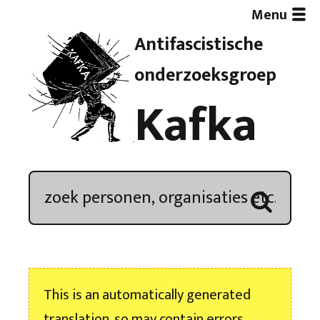
Menu
Antifascistische
Artikelen
onderzoeksgroep
Kafka
Demonstratieoverzicht
In de media
Kroniek
Publicaties
This is an automatically generated
Nieuwsbrief
translation, so may contain errors.