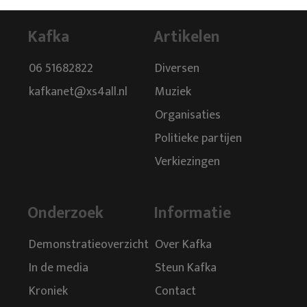
Kafka
Artikelen
06 51682822
Diversen
kafkanet@xs4all.nl
Muziek
Organisaties
Politieke partijen
Verkiezingen
Onderzoek
Informatie
Demonstratieoverzicht
Over Kafka
In de media
Steun Kafka
Kroniek
Contact