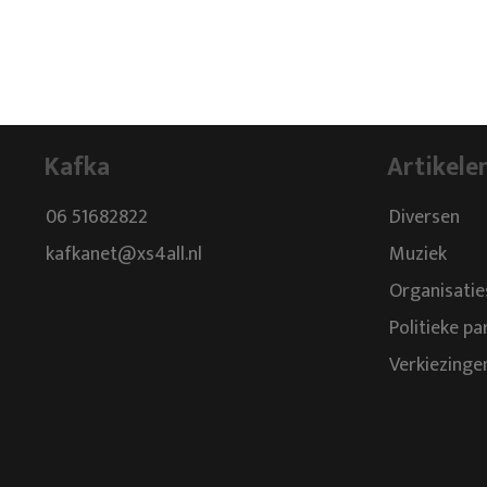
Kafka
Artikele
06 51682822
Diversen
kafkanet@xs4all.nl
Muziek
Organisatie
Politieke pa
Verkiezinge