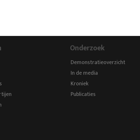
n
Onderzoek
Demonstratieoverzicht
In de media
s
Kroniek
rtijen
Publicaties
n