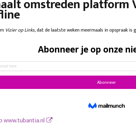
haalt omstreden platform V
line
orm
Vizier op Links
, dat de laatste weken meermaals in opspraak is g
op
www.tubantia.nl