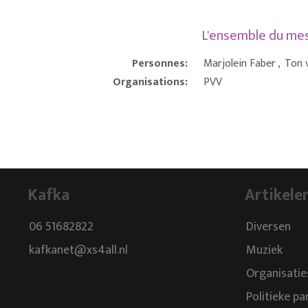
L'ensemble du m
Personnes:
Marjolein Faber
,
Ton 
Organisations:
PVV
Kafka
Artikele
06 51682822
Diversen
kafkanet@xs4all.nl
Muziek
Organisatie
Politieke pa