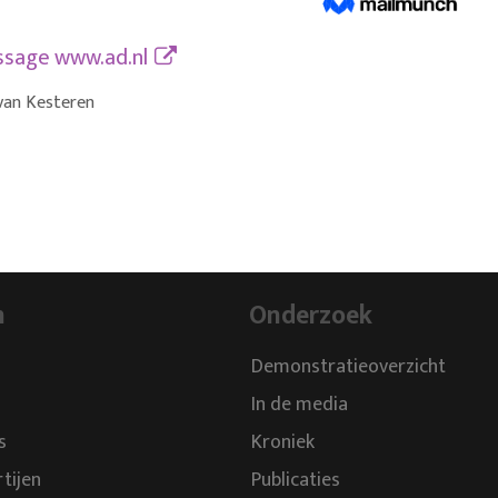
essage
www.ad.nl
van Kesteren
n
Onderzoek
Demonstratieoverzicht
In de media
s
Kroniek
rtijen
Publicaties