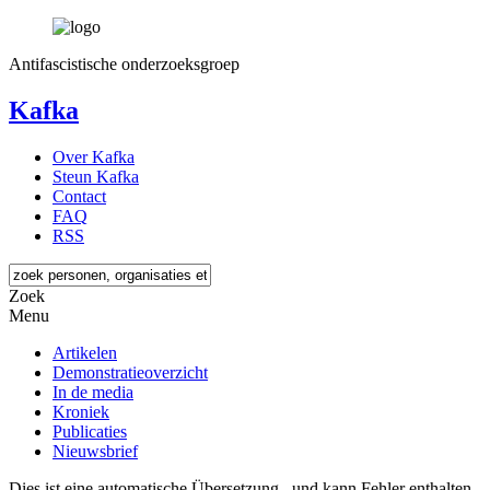
Antifascistische onderzoeksgroep
Kafka
Over Kafka
Steun Kafka
Contact
FAQ
RSS
Zoek
Menu
Artikelen
Demonstratieoverzicht
In de media
Kroniek
Publicaties
Nieuwsbrief
Dies ist eine automatische Übersetzung , und kann Fehler enthalten.