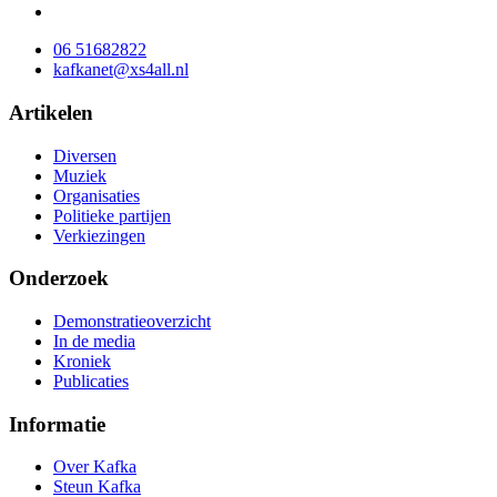
06 51682822
kafkanet@xs4all.nl
Artikelen
Diversen
Muziek
Organisaties
Politieke partijen
Verkiezingen
Onderzoek
Demonstratieoverzicht
In de media
Kroniek
Publicaties
Informatie
Over Kafka
Steun Kafka