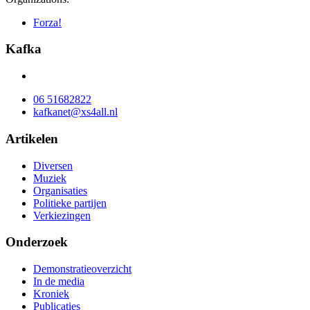
Forza!
Kafka
06 51682822
kafkanet@xs4all.nl
Artikelen
Diversen
Muziek
Organisaties
Politieke partijen
Verkiezingen
Onderzoek
Demonstratieoverzicht
In de media
Kroniek
Publicaties