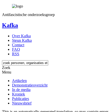
Antifascistische onderzoeksgroep
Kafka
Over Kafka
Steun Kafka
Contact
FAQ
RSS
Zoek
Menu
Artikelen
Demonstratieoverzicht
In de media
Kroniek
Publicaties
Nieuwsbrief
This is an automatically generated translation, so may contain errors.