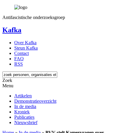
Antifascistische onderzoeksgroep
Kafka
Over Kafka
Steun Kafka
Contact
FAQ
RSS
Zoek
Menu
Artikelen
Demonstratieoverzicht
In de media
Kroniek
Publicaties
Nieuwsbrief
Home
»
In de media
»
PVV stelt Kamervragen over