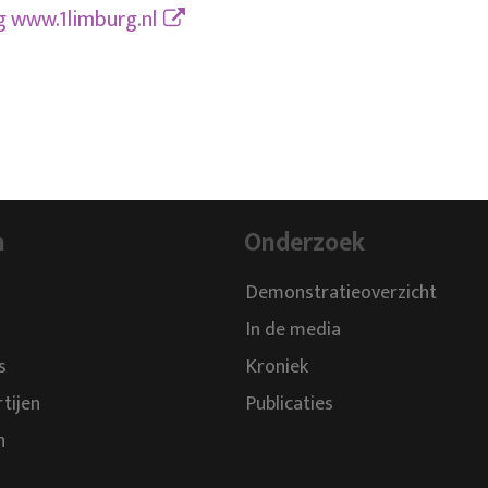
ng
www.1limburg.nl
n
Onderzoek
Demonstratieoverzicht
In de media
s
Kroniek
rtijen
Publicaties
n