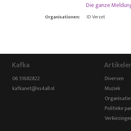
Die ganze Meldu
Organisationen:
ID Verzet
Kafka
Artikele
06 51682822
Diversen
kafkanet@xs4all.nl
Muziek
Organisatie
Politieke pa
Verkiezinge