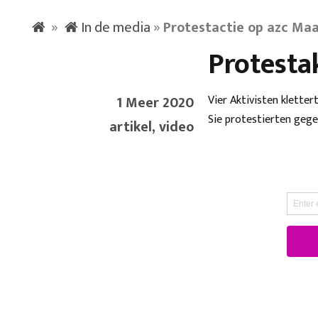
»
In de media
»
Protestactie op azc Maa
Protestak
1 Meer 2020
Vier Aktivisten klette
Sie protestierten gege
artikel, video