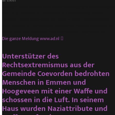
artikel
Limburger Danny V. wurde heute von der Drohung gegen Minister Hugo d
Jonge freigesprochen. Der Mann, der in den Niederlanden genauso
„berühmt“ wurde wie derjenige, der sagte, er würde „den Krebsmogul
Pieter Omtzigt zu Tode schlagen“, stand heute erneut in Maastricht vor
Gericht, aber jetzt dafür, dass er De Jonge mit dem Tod gedroht hat.
Die ganze Meldung
www.ad.nl
Unterstützer des
Rechtsextremismus aus der
Gemeinde Coevorden bedrohten
Menschen in Emmen und
Hoogeveen mit einer Waffe und
schossen in die Luft. In seinem
Haus wurden Naziattribute und