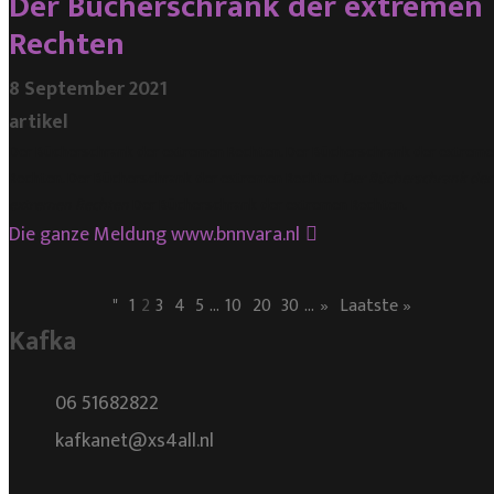
Der Bücherschrank der extremen
Rechten
8 September 2021
artikel
Der Bücherschrank der extremen Rechten. Der Bücherschrank der extreme
Rechten. Der Bücherschrank der extremen Rechten
Der Bücherschrank der
extremen Rechten
Der Bücherschrank der extremen Rechten.
Die ganze Meldung
www.bnnvara.nl
"
1
2
3
4
5
...
10
20
30
...
»
Laatste »
Kafka
06 51682822
kafkanet@xs4all.nl