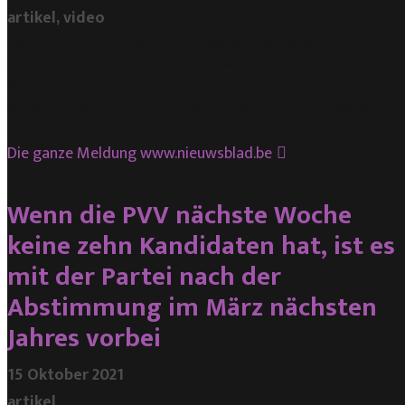
artikel, video
Op 16 maart 2022 Gibt es Kommunalwahlen in den Niederlanden. Viele
Politiker tun jetzt alles, um Wähler zu gewinnen. Thierry Baudet vom For
for Democracy auch. Am Samstag reiste er nach Heerhugowaard, um
Kandidaten seiner Partei vorzustellen, und brachte dort in seiner Rede
kontroverse Standpunkte zur Sprache..
Die ganze Meldung
www.nieuwsblad.be
Wenn die PVV nächste Woche
keine zehn Kandidaten hat, ist es
mit der Partei nach der
Abstimmung im März nächsten
Jahres vorbei
15 Oktober 2021
artikel