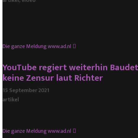
artikel, video
Omtzigt droht und Corona-Aktivist Danny V. Omtzigt droht und Corona-
Aktivist Danny V, die Hälfte davon bedingt. Die. Omtzigt droht und Corona
Aktivist Danny V. ,,Omtzigt droht und Corona-Aktivist Danny V, Omtzigt
droht und Corona-Aktivist Danny V”, Omtzigt droht und Corona-Aktivist
Danny V.
Die ganze Meldung
www.ad.nl
YouTube regiert weiterhin Baudet
keine Zensur laut Richter
15 September 2021
artikel
Thierry Baudet wirft YouTube Zensur vor, weil seine coronakritischen
Videos entfernt wurden. Aber das ist laut Richter nicht der Fall. Die
Videoplattform kann Videos des Politikers entfernen, wenn sie möchte.
Die ganze Meldung
www.ad.nl