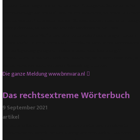
Gruppen teilen Jungen immer härtere Nazi-Propaganda. Sie verherrlichen
Terroranschläge wie den auf Christchurch-Moscheen, bei denen Dutzende
getötet wurden. Extremisten suchen "Schulschützen", frustrierte Teenag
voller Judenhass, Muslime und sexuelle Minderheiten. Sie teilen
Informationen über Waffen und über potenzielle Ziele. In einigen Ländern
stehen solche Gruppen bereits auf Terrorlisten. Nicht in den Niederlanden.
Hat die Regierung genügend Einblick in diese neue Bedrohung??
Zembla taucht in das Netzwerk des Hasses ein, die dunkle Online-Welt, in
der die Nazis von heute von einem Rassenkrieg träumen.
Die ganze Meldung
www.bnnvara.nl
Das rechtsextreme Wörterbuch
9 September 2021
artikel
Die extreme Rechte hat in den letzten Jahrzehnten eine komplizierte
Codesprache entwickelt, die sich ständig weiterentwickelt. Das bedeutet,