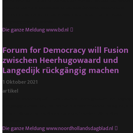
UDEN/LANDERD – Forum für Demokratie (FVD) wird mit überraschendem
Ansatz an den Kommunalwahlen für die neue Gemeinde Maashorst im
November teilnehmen: die Fusion zwischen Uden und Landerd muss
rückgängig gemacht werden.
Die ganze Meldung
www.bd.nl
Forum for Democracy will Fusion
zwischen Heerhugowaard und
Langedijk rückgängig machen
1 Oktober 2021
artikel
Forum for Democracy will Fusion zwischen Heerhugowaard und Langedijk
rückgängig machen. Dies teilt die Partei in einer Pressemitteilung mit, in d
sie ihre Teilnahme an den Wahlen zur neuen Gemeinde Dijk en Waard .
ankündigt.
Die ganze Meldung
www.noordhollandsdagblad.nl