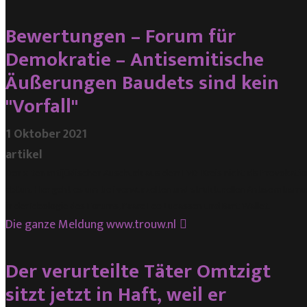
Bewertungen – Forum für
Demokratie – Antisemitische
Äußerungen Baudets sind kein
"Vorfall"
1 Oktober 2021
artikel
Den x-ten antijüdischen Ausdruck aus dem FvD-Kreis nicht als Provokatio
abtun. Hier geht es um tief verwurzelten und strukturellen Antisemitismu
in der Ideologie des Forums, Paare Leo Lucassen und Bart Wallet.
Die ganze Meldung
www.trouw.nl
Der verurteilte Täter Omtzigt
sitzt jetzt in Haft, weil er