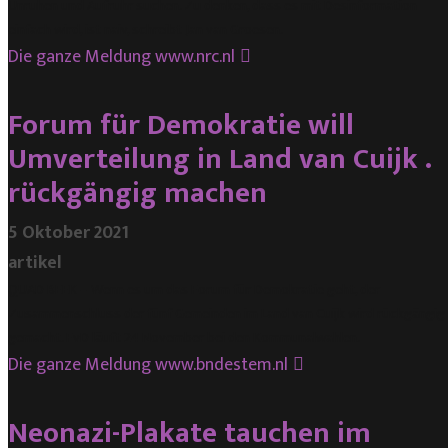
Unruhen und Aufruhr suchen. Zu denken, dass es mit Desinformation
einfach wird, ist naiv, schreibt
Jan van Groesen.
Die ganze Meldung
www.nrc.nl
Forum für Demokratie will
Umverteilung in Land van Cuijk .
rückgängig machen
5 Oktober 2021
artikel
QUAD BEEK – Wenn es um das Forum für Demokratie geht, der
Zusammenschluss der fünf Gemeinden im Land van Cuijk wird rückgängig
gemacht. FvD läuft 24 November bei den Kommunalwahlen.
Die ganze Meldung
www.bndestem.nl
Neonazi-Plakate tauchen im