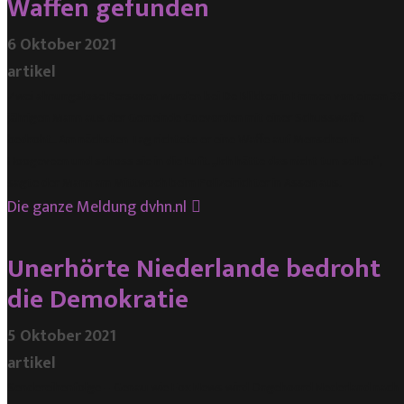
Waffen gefunden
6 Oktober 2021
artikel
Zwei ahnungslose Personen wurden bei De Blikken in Emmen von einem 39
jährigen Mann aus der Gemeinde Coevorden mit einer Schusswaffe
bedroht.. Am nächsten Tag richtete er eine Waffe auf Menschen in
Hoogeveen und schoss sie in die Luft. ,,Ich hätte das nicht tun sollen“,
sagte der Mann am Mittwoch beim Polizeirichter in Assen aus.
Die ganze Meldung
dvhn.nl
Unerhörte Niederlande bedroht
die Demokratie
5 Oktober 2021
artikel
Sendereihenfolge – Genau wie Fox News wird Ongehoord Nederland nach