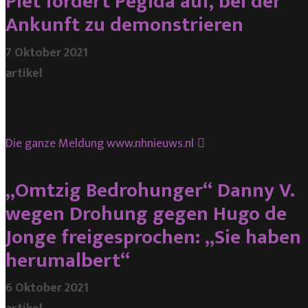
Piet fordert Pegida auf, bei der
Ankunft zu demonstrieren
7 Oktober 2021
artikel
Eine Pro-Peet-Aktionsgruppe möchte 13 November-Demonstration
während des Zwarte Piet-free Sinterklaas-Eintritts in Alkmaar. Die Anti-
Islam-Bewegung Pegida wurde gebeten, sich dieser anzuschließen.
Die ganze Meldung
www.nhnieuws.nl
„Omtzig Bedrohunger“ Danny V.
wegen Drohung gegen Hugo de
Jonge freigesprochen: „Sie haben
herumalbert“
6 Oktober 2021