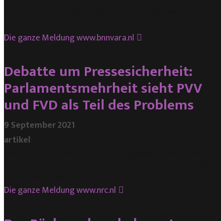
dass rechtsextreme Sprache manchmal schwer zu verstehen ist oder gar
nicht erkannt wird. Zembla hat die Codes entschlüsselt. Wir listen die
wichtigsten Begriffe im rechtsextremen Wörterbuch auf.
Die ganze Meldung
www.bnnvara.nl
Debatte um Pressesicherheit:
Parlamentsmehrheit sieht PVV
und FVD als Teil des Problems
9 September 2021
artikel
Bedrohung für Journalisten – Die Bedrohung gegen Journalisten wächst.
Anlass für eine Parlamentsdebatte, in dem die Augen auch auf die Rolle de
FVD und des PVV gerichtet waren
Die ganze Meldung
www.nrc.nl