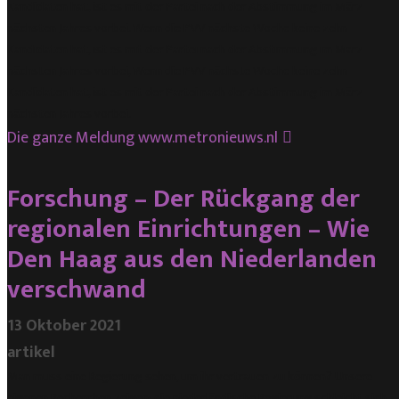
Kandidaten hat, ist es mit der Partei nach der Abstimmung im März
nächsten Jahres vorbei. Wenn die PVV nächste Woche keine zehn
Kandidaten hat, ist es mit der Partei nach der Abstimmung im März
nächsten Jahres vorbei, Wenn die PVV nächste Woche keine zehn
Kandidaten hat, ist es mit der Partei nach der Abstimmung im März
nächsten Jahres vorbei.
Die ganze Meldung
www.metronieuws.nl
Forschung – Der Rückgang der
regionalen Einrichtungen – Wie
Den Haag aus den Niederlanden
verschwand
13 Oktober 2021
artikel
Man muss eine Regierung sehen, um ihr vertrauen zu können? Unsere
eigenen Recherchen zeigen: die niederländische Regierung schleicht sich