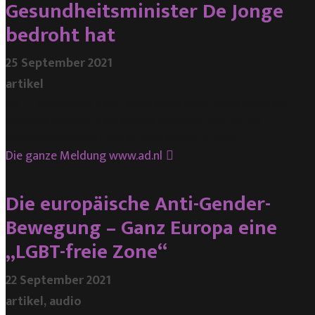
Gesundheitsminister De Jonge
bedroht hat
25 September 2021
artikel
Der 27-jährige Danny V. aus Heerlen wurde letzte Woche wegen des
Verdachts verhaftet, in den sozialen Medien mit dem Tod des
Gesundheitsministers Hugo de Jonge gedroht zu haben.
Die ganze Meldung
www.ad.nl
Die europäische Anti-Gender-
Bewegung – Ganz Europa eine
„LGBT-freie Zone“
22 September 2021
artikel, audio