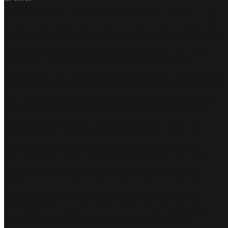
Wenn die PVV nächste Woche keine zehn Kandidaten hat, ist es mit der
Partei nach der Abstimmung im März nächsten Jahres vorbei
Wenn die PV
nächste Woche keine zehn Kandidaten hat, ist es mit der Partei nach der
Abstimmung im März nächsten Jahres vorbei
-Wenn die PVV nächste
Woche keine zehn Kandidaten hat, ist es mit der Partei nach der
Abstimmung im März nächsten Jahres vorbei. Wenn die PVV nächste Woc
keine zehn Kandidaten hat, ist es mit der Partei nach der Abstimmung im
März nächsten Jahres vorbei
Wenn die PVV nächste Woche keine zehn
Kandidaten hat, ist es mit der Partei nach der Abstimmung im März
nächsten Jahres vorbei
, Wenn die PVV nächste Woche keine zehn
Kandidaten hat, ist es mit der Partei nach der Abstimmung im März
nächsten Jahres vorbei, Wenn die PVV nächste Woche keine zehn
Kandidaten hat, ist es mit der Partei nach der Abstimmung im März
nächsten Jahres vorbei. Wenn die PVV nächste Woche keine zehn
Kandidaten hat, ist es mit der Partei nach der Abstimmung im März
nächsten Jahres vorbei
Wenn die PVV nächste Woche keine zehn
Kandidaten hat, ist es mit der Partei nach der Abstimmung im März
nächsten Jahres vorbei
Wenn die PVV nächste Woche keine zehn