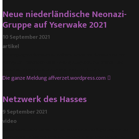
Neue niederländische Neonazi-
Gruppe auf Yserwake 2021
10 September 2021
artikel
Der vergangene Yserwake ist vielleicht schon der Yserwake mit der
geringsten Teilnehmerzahl in zwanzig Ausgaben, das drinnen- und
ausländische Neonazis anzuziehen bleibt der Brauch.
Die ganze Meldung
affverzet.wordpress.com
Netzwerk des Hasses
9 September 2021
video
Geheimdienstexperten warnen die niederländische Regierung vor der
wachsenden Gefahr des Rechtsextremismus. In geschlossenen Chat-