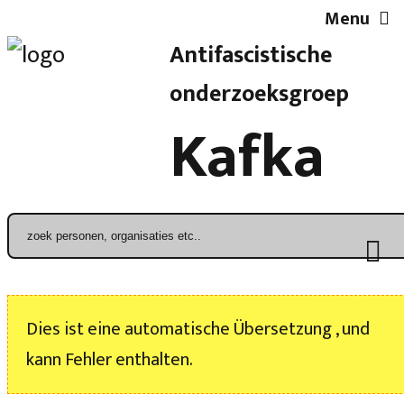
Menu
Antifascistische
Artikelen
onderzoeksgroep
Kafka
Demonstratieoverzicht
In de media
Kroniek
Dies ist eine automatische Übersetzung , und
Publicaties
kann Fehler enthalten.
Nieuwsbrief