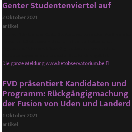
Genter Studentenviertel auf
2 Oktober 2021
artikel
Neonazi-Plakate sind im Genter Studentenviertel rund um den Blandijnbe
aufgetaucht. Sie basieren wahrscheinlich auf der holländischen
Organisation Volksverzet. Diese Organisation hat zuvor ähnliche
Plakatkampagnen in niederländischen Städten durchgeführt.
Die ganze Meldung
www.hetobservatorium.be
FVD präsentiert Kandidaten und
Programm: Rückgängigmachung
der Fusion von Uden und Landerd
1 Oktober 2021
artikel