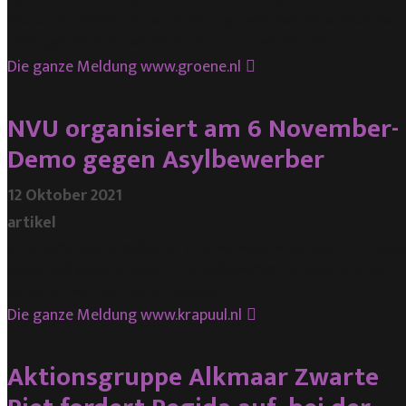
leise aus den Dörfern. Und wo Einrichtungen verschwinden, wachsendes
Unbehagen. Die Kluft zwischen Stadt und Land vertieft sich.
Die ganze Meldung
www.groene.nl
NVU organisiert am 6 November-
Demo gegen Asylbewerber
12 Oktober 2021
artikel
Der niederländischen Volksunion (NVU) will weiter 6 November in Harskam
(Gelderland) gegen die Ankunft von Asylbewerbern demonstrieren. Der
genaue Ort wird noch bekannt gegeben.
Die ganze Meldung
www.krapuul.nl
Aktionsgruppe Alkmaar Zwarte