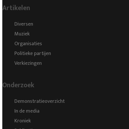
Artikelen
Diversen
Muziek
Organisaties
Politieke partijen
Verkiezingen
Onderzoek
Demonstratieoverzicht
In de media
Kroniek