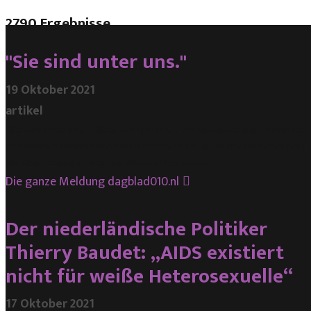
2790 Ergebnisse
"Sie sind unter uns."
19 Oktober 2021
artikel
"Sie sind unter uns.". "Sie sind unter uns.". "Sie sind unter uns.". Wenn die
PVV nächste Woche keine zehn Kandidaten hat, ist es mit der Partei nach
der Abstimmung im März nächsten Jahres vorbei.
Die ganze Meldung
dagblad010.nl
Der niederländische Politiker
Thierry Baudet: „AIDS existiert
nicht für weiße Heterosexuelle“
17 Oktober 2021