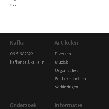
PVV
Kafka
Artikelen
06 51682822
Diversen
kafkanet@xs4all.nl
Muziek
Organisaties
Politieke partijen
Verkiezingen
Onderzoek
Informatie