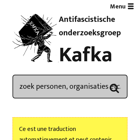
Menu
Antifascistische
Artikelen
onderzoeksgroep
Kafka
Demonstratieoverzicht
In de media
Kroniek
Publicaties
Ce est une traduction
Nieuwsbrief
automatiquement et peut contenir