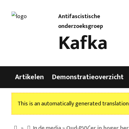
Antifascistische
onderzoeksgroep
Kafka
Artikelen
Demonstratieoverzicht
This is an automatically generated translation
»
In de media
»
Oud-PVV’er in hoger ber