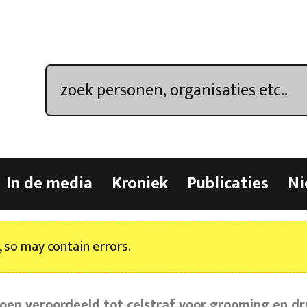
In de media
Kroniek
Publicaties
Ni
, so may contain errors.
oep veroordeeld tot celstraf voor grooming en dr