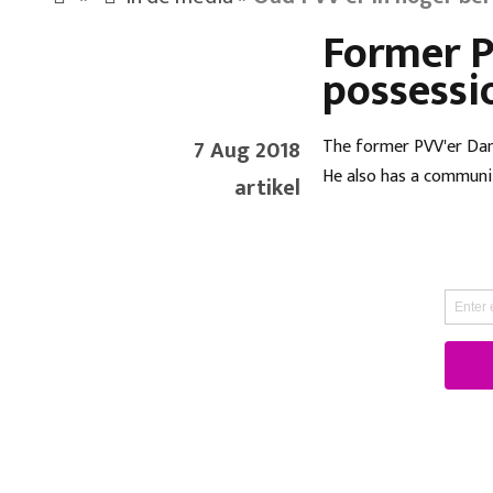
Former P
possessi
7 Aug 2018
The former PVV'er Dan
He also has a communi
artikel