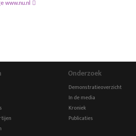
ge
www.nu.nl
n
Onderzoek
Demonstratieoverzicht
In de media
s
Kroniek
rtijen
Publicaties
n