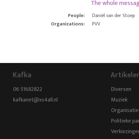
The whole messa
People:
Daniël van der Stoep
Organizations:
PVV
Kafka
Artikele
06 51682822
Diversen
kafkanet@xs4all.nl
Muziek
Organisatie
Politieke pa
Verkiezinge