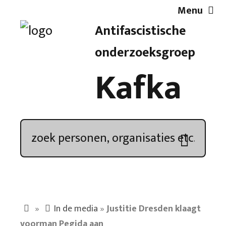
Menu
Antifascistische
Artikelen
onderzoeksgroep
Kafka
Demonstratieoverzicht
In de media
Kroniek
Publicaties
»
In de media
»
Justitie Dresden klaagt
Nieuwsbrief
voorman Pegida aan