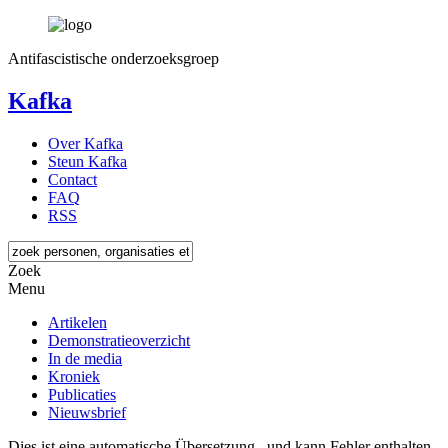
Antifascistische onderzoeksgroep
Kafka
Over Kafka
Steun Kafka
Contact
FAQ
RSS
Zoek
Menu
Artikelen
Demonstratieoverzicht
In de media
Kroniek
Publicaties
Nieuwsbrief
Dies ist eine automatische Übersetzung , und kann Fehler enthalten.