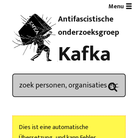
Menu
Antifascistische
Artikelen
onderzoeksgroep
Kafka
Demonstratieoverzicht
In de media
Kroniek
Publicaties
Dies ist eine automatische
Nieuwsbrief
Übersetzung , und kann Fehler