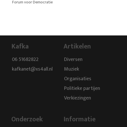
Forum voor Democratie
Kafka
Artikelen
06 51682822
Diversen
kafkanet@xs4all.nl
Muziek
Organisaties
Politieke partijen
Verkiezingen
Onderzoek
Informatie