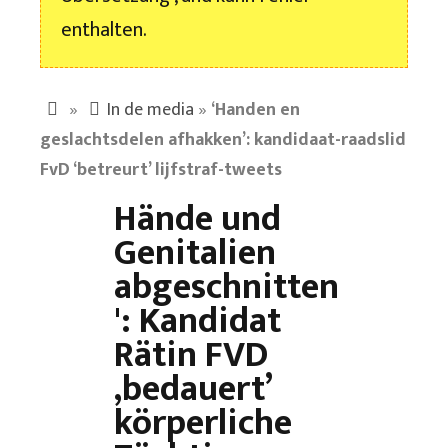
enthalten.
»
In de media
»
‘Handen en
geslachtsdelen afhakken’: kandidaat-raadslid
FvD ‘betreurt’ lijfstraf-tweets
Hände und
Genitalien
abgeschnitten
': Kandidat
Rätin FVD
‚bedauert’
körperliche