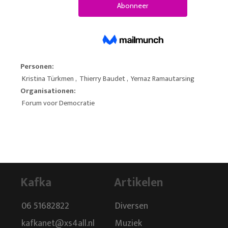
Personen:
Kristina Türkmen
,
Thierry Baudet
,
Yernaz Ramautarsing
Organisationen:
Forum voor Democratie
Kafka
Artikelen
06 51682822
Diversen
kafkanet@xs4all.nl
Muziek