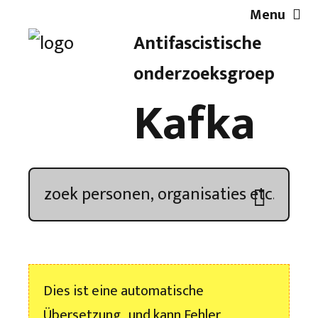
Menu
Antifascistische
Artikelen
onderzoeksgroep
Kafka
Demonstratieoverzicht
In de media
Kroniek
Publicaties
Dies ist eine automatische
Nieuwsbrief
Übersetzung , und kann Fehler