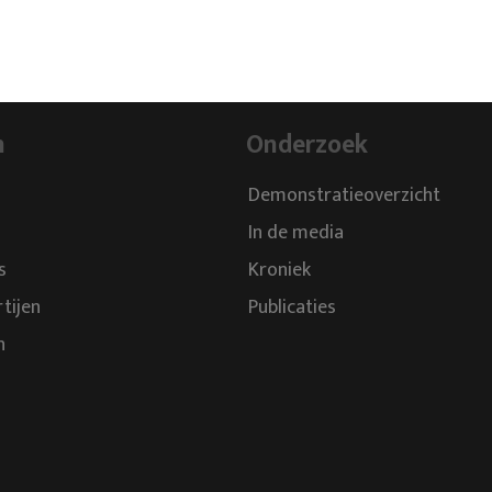
n
Onderzoek
Demonstratieoverzicht
In de media
s
Kroniek
rtijen
Publicaties
n