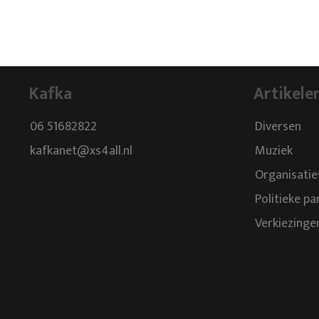
Kafka
Artikele
06 51682822
Diversen
kafkanet@xs4all.nl
Muziek
Organisatie
Politieke pa
Verkiezinge