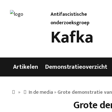
Antifascistische
onderzoeksgroep
Kafka
Artikelen
Demonstratieoverzicht
»
In de media
»
Grote demonstratie van 
Grote de