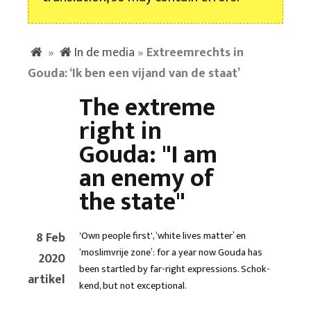
»
In de media
»
Extreemrechts in
Gouda: ‘Ik ben een vijand van de staat’
The extreme
right in
Gouda: "I am
an enemy of
the state"
8 Feb
'Own people first', ‘white lives matter’ en
‘moslimvrije zone’: for a year now Gouda has
2020
been startled by far-right expressions. Schok­
artikel
kend, but not exceptional.