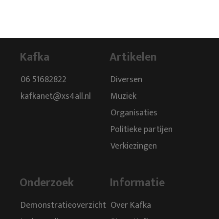
Kafka
Artikelen
06 51682822
Diversen
kafkanet@xs4all.nl
Muziek
Organisaties
Politieke partijen
Verkiezingen
Onderzoek
Informatie
Demonstratieoverzicht
Over Kafka