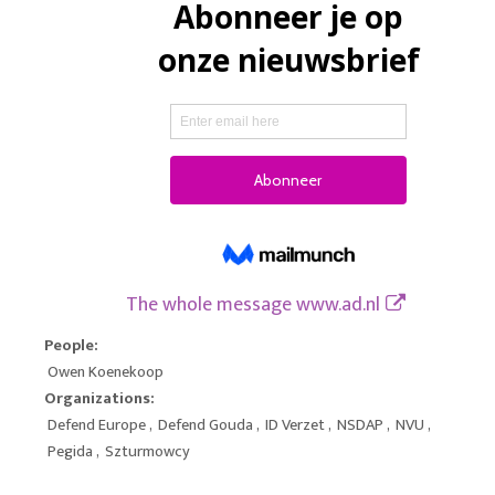
The whole message
www.ad.nl
People:
Owen Koenekoop
Organizations:
Defend Europe
,
Defend Gouda
,
ID Verzet
,
NSDAP
,
NVU
,
Pegida
,
Szturmowcy