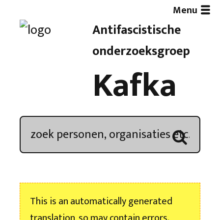
Menu
Antifascistische
Artikelen
onderzoeksgroep
Kafka
Demonstratieoverzicht
In de media
Kroniek
Publicaties
This is an automatically generated
Nieuwsbrief
translation, so may contain errors.