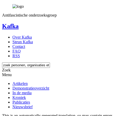
Antifascistische onderzoeksgroep
Kafka
Over Kafka
Steun Kafka
Contact
FAQ
RSS
Zoek
Menu
Artikelen
Demonstratieoverzicht
In de media
Kroniek
Publicaties
Nieuwsbrief
This is an automatically generated translation, so may contain errors.