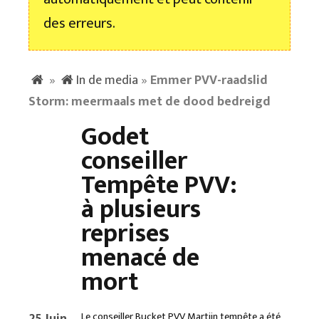
des erreurs.
»
In de media
»
Emmer PVV-raadslid
Storm: meermaals met de dood bedreigd
Godet
conseiller
Tempête PVV:
à plusieurs
reprises
menacé de
mort
25 Juin
Le conseiller Bucket PVV Martijn tempête a été