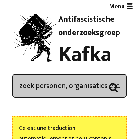
Menu
Antifascistische
Artikelen
onderzoeksgroep
Kafka
Demonstratieoverzicht
In de media
Kroniek
Publicaties
Ce est une traduction
Nieuwsbrief
automatiquement et peut contenir