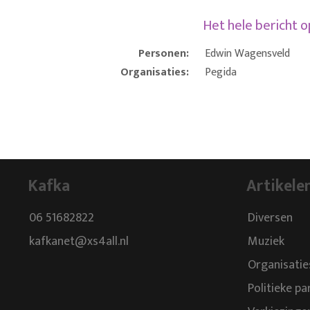
Het hele bericht 
Personen:
Edwin Wagensveld
Organisaties:
Pegida
Kafka
Artikele
06 51682822
Diversen
kafkanet@xs4all.nl
Muziek
Organisatie
Politieke pa