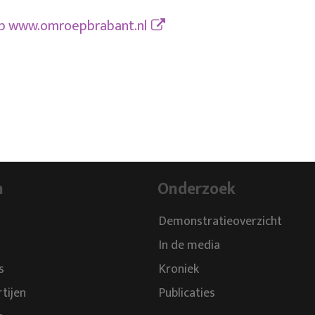
op
www.omroepbrabant.nl
n
Onderzoek
Demonstratieoverzicht
In de media
s
Kroniek
rtijen
Publicaties