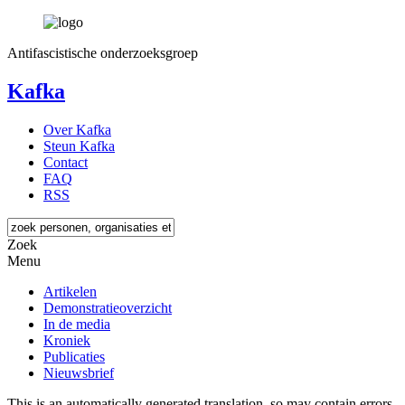
Antifascistische onderzoeksgroep
Kafka
Over Kafka
Steun Kafka
Contact
FAQ
RSS
Zoek
Menu
Artikelen
Demonstratieoverzicht
In de media
Kroniek
Publicaties
Nieuwsbrief
This is an automatically generated translation, so may contain errors.