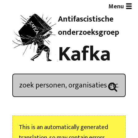
Menu
Antifascistische
Artikelen
onderzoeksgroep
Kafka
Demonstratieoverzicht
In de media
Kroniek
Publicaties
This is an automatically generated
Nieuwsbrief
translation, so may contain errors.