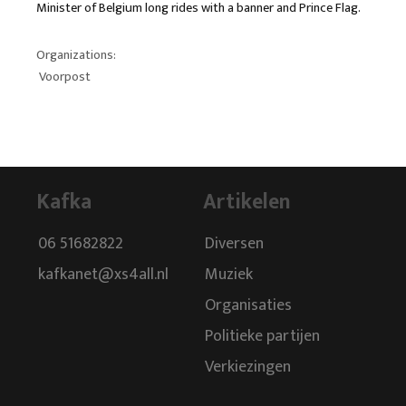
Minister of Belgium long rides with a banner and Prince Flag.
Organizations:
Voorpost
Kafka
Artikelen
06 51682822
Diversen
kafkanet@xs4all.nl
Muziek
Organisaties
Politieke partijen
Verkiezingen