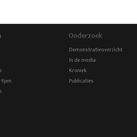
n
Onderzoek
Demonstratieoverzicht
In de media
s
Kroniek
rtijen
Publicaties
n