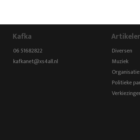
Kafka
Artikele
06 51682822
Diversen
kafkanet@xs4all.nl
Muziek
Organisatie
Politieke pa
Verkiezinge